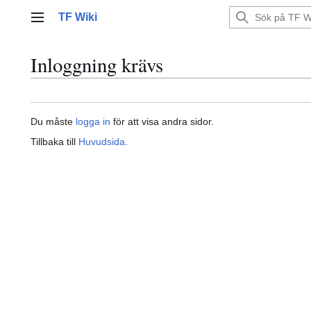
Hoppa
TF Wiki
till
Huvudmeny
innehållet
Inloggning krävs
Du måste
logga in
för att visa andra sidor.
Tillbaka till
Huvudsida
.