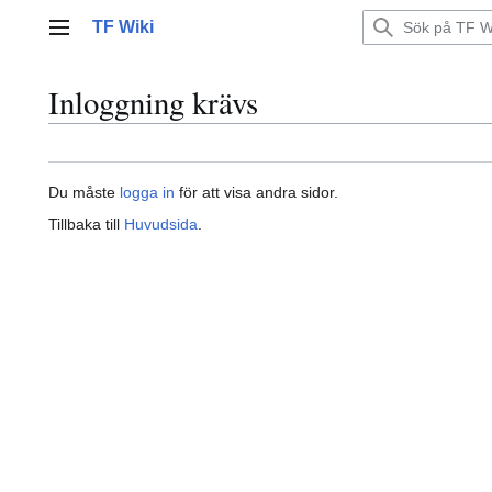
Hoppa
TF Wiki
till
Huvudmeny
innehållet
Inloggning krävs
Du måste
logga in
för att visa andra sidor.
Tillbaka till
Huvudsida
.